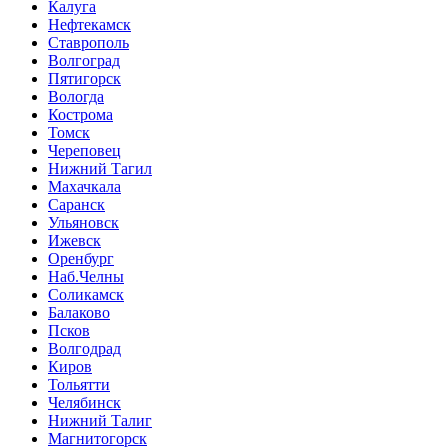
Калуга
Нефтекамск
Ставрополь
Волгоград
Пятигорск
Вологда
Кострома
Томск
Череповец
Нижний Тагил
Махачкала
Саранск
Ульяновск
Ижевск
Оренбург
Наб.Челны
Соликамск
Балаково
Псков
Волгодрад
Киров
Тольятти
Челябинск
Нижний Талиг
Магнитогорск