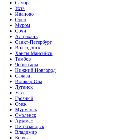
Самара
Ухта
Иваново
Орел
Муром
Сочи
Астрахань
Санкт-Петербург
Волгодонск
Ханты Мансийск
Тамбов
Чебоксары
Нижний Новгород
Салават
Йошкар-Ола
Луганск
Уфа
Грозный
Омск
Мурманск
Смоленск
Арзамас
Петрозаводск
Владимир
Керчь